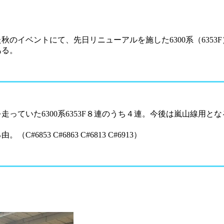
れた秋のイベントにて、先日リニューアルを施した6300系（6353
ある。
っていた6300系6353F８連のうち４連。今後は嵐山線用とな
53 C#6863 C#6813 C#6913）