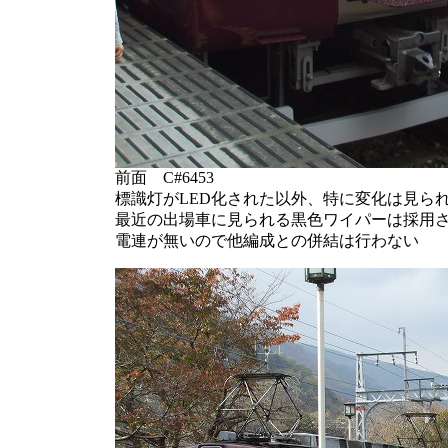
前面 C#6453
標識灯がLED化された以外、特に変化は見ら
最近の出場車に見られる黒色ワイパーは採用
電連が無いので他編成との併結は行わない