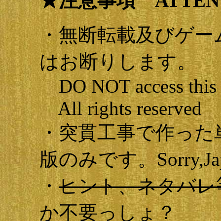
★注意事項 ATTEN
・無断転載及びゲー
はお断りします。
DO NOT access this ga
All rights reserved
・突貫工事で作った
版のみです。Sorry,Japan
・
ヒント、ネタバレ
か不要っしょ？