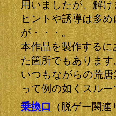
用いましたが、解け
ヒントや誘導は多め
が・・・。
本作品を製作するに
た箇所でもあります
いつもながらの荒唐
って例の如くスルー
乗換口
（脱ゲー関連