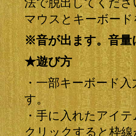
法で脱出してくださ
マウスとキーボード
※音が出ます。音量
★遊び方
・一部キーボード入
す。
・手に入れたアイテ
クリックすると枠線