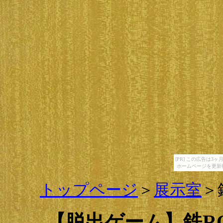
[PR] この広告は
ホームページを更新
トップページ
＞
展示室
＞
【脱出ゲーム】鉄R